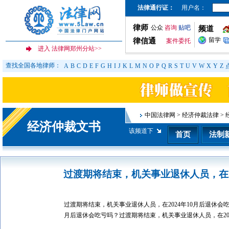
法律通行证：
用户名：
律师
公众
咨询
贴吧
频道
留学
律信通
案件委托
查找全国各地律师：
A
B
C
D
E
F
G
H
I
J
K
L
M
N
O
P
Q
R
S
T
U
V
W
X
Y
Z
中国法律网
>
经济仲裁法律
>
经济仲裁文书
该频道下
首页
法制
过渡期将结束，机关事业退休人员，在2
过渡期将结束，机关事业退休人员，在2024年10月后退休会
月后退休会吃亏吗？过渡期将结束，机关事业退休人员，在20