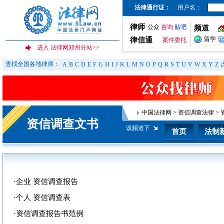
法律通行证：
用户名：
律师
公众
咨询
贴吧
频道
留学
律信通
案件委托
查找全国各地律师：
A
B
C
D
E
F
G
H
I
J
K
L
M
N
O
P
Q
R
S
T
U
V
W
X
Y
Z
中国法律网
>
资信调查法律
>
资信调查文书
该频道下
首页
法制
·
企业 资信调查报告
·
个人 资信调查表
·
资信调查报告书范例