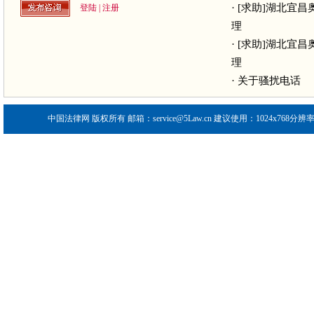
·
[求助]湖北宜
登陆
|
注册
理
·
[求助]湖北宜
理
·
关于骚扰电话
中国法律网
版权所有 邮箱：service@5Law.cn 建议使用：1024x768分