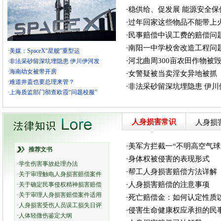
·稳供给、促发展 能源安全
·过年回家这些物品不能带上
·民事赔偿中误工费的赔偿问
·南阳一中学校舍改造工程问
·美媒：SpaceX“星舰”重型运
·河北曲周300亩农田作物被
·非法采砂留深坑埋隐患 伊川伊河发
·海南幼女被带开房
·女警疑被当卖淫女异地被抓
·难道井盖也要总理来管？
·非法采砂留深坑埋隐患 伊
·上海质监部门彻查欧霞“问题校服”
人身损害常识
人身损
·美军方拦截一“不明高空气球
推荐文书
·身体权被侵害的表现形式
·学生伤害事故处理办法
·帮工人身损害赔偿方法详解
·关于审理触电人身损害赔偿案件
·人身损害赔偿的注意事项
·关于确定民事侵权精神损害赔偿
·关于审理人身损害赔偿案件适用
·死亡赔偿金：如何认定性质
·人身损害受伤人员误工损失日评
·侵害生命健康权应承担的民
·人体轻微伤鉴定大纲