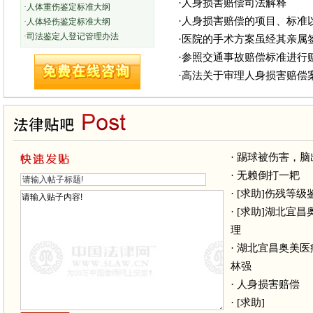
·人身损害赔偿司法解释
·人体重伤鉴定标准大纲
·人身损害赔偿的项目、标准
·人体轻伤鉴定标准大纲
·司法鉴定人登记管理办法
·医院的手术方案虽经其亲属
·参照交通事故赔偿标准进行
·高法关于审理人身损害赔偿
·
踢球被伤害，脑
·
无赖倒打一耙
·
[求助]伤残等
·
[求助]湖北宜
理
·
湖北宜昌奥美医
林强
·
人身损害赔偿
·
[求助]