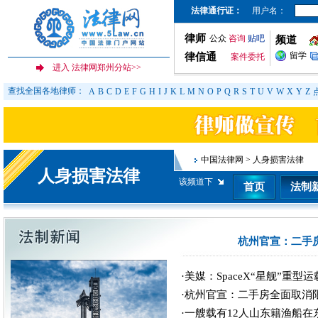
法律通行证：
用户名：
律师
公众
咨询
贴吧
频道
留学
律信通
案件委托
查找全国各地律师：
A
B
C
D
E
F
G
H
I
J
K
L
M
N
O
P
Q
R
S
T
U
V
W
X
Y
Z
中国法律网
>
人身损害法律
人身损害法律
该频道下
首页
法制
杭州官宣：二手
·美媒：SpaceX“星舰”重型
·杭州官宣：二手房全面取消
·一艘载有12人山东籍渔船在