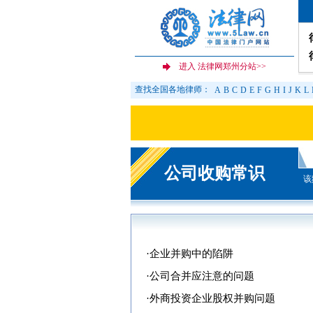
查找全国各地律师：
A
B
C
D
E
F
G
H
I
J
K
L
公司收购常识
该
·
企业并购中的陷阱
·
公司合并应注意的问题
·
外商投资企业股权并购问题