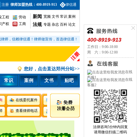
注册
律师加盟热线：400-8919-913
律信通
新闻
宽频
文书
常识
案例
设工程
劳动
识产权
工商
法规
专题
杂志
百科
论文
400-8919-913
找律师，信赖律信通！律师做宣传，首选律信通！
工作日：9:00-18:00
周 六：9:00-12:00
您好，点击直达郑州分站>>
在线
客服1
在线
常识
案例
文书
贴吧
客服2
询
在线委托案件
师
查看律师电话
法律咨询5分钟内回复
请用微信扫描二维码