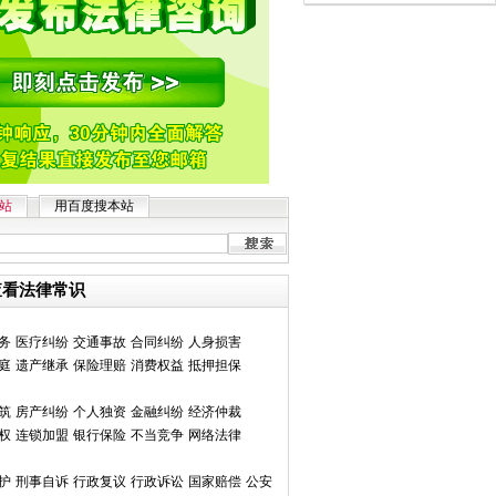
站
用百度搜本站
查看法律常识
务
医疗纠纷
交通事故
合同纠纷
人身损害
庭
遗产继承
保险理赔
消费权益
抵押担保
筑
房产纠纷
个人独资
金融纠纷
经济仲裁
权
连锁加盟
银行保险
不当竞争
网络法律
护
刑事自诉
行政复议
行政诉讼
国家赔偿
公安