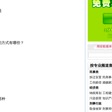
题
的方式有哪些？
用谷歌搜本
按专业频道
民事类
拆迁安置
民商事
工伤赔偿
婚姻家
经济类
纳税筹划
工程建
污染损害
知识产
两种
刑事行政
取保候审
刑事辩