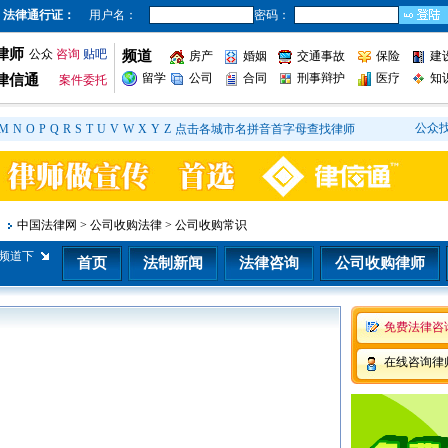
法律通行证：
用户名：
密码：
律师
公众
咨询
贴吧
频道
房产
婚姻
交通事故
保险
建
留学
公司
合同
刑事辩护
医疗
知
律信通
案件委托
公众
M
N
O
P
Q
R
S
T
U
V
W
X
Y
Z
点击各城市名拼音首字母查找律师
中国法律网
>
公司收购法律
>
公司收购常识
频道下
首页
法制新闻
法律咨询
公司收购律师
免费法律咨
在线咨询律