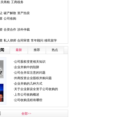
海关商检
工商税务
让
破产解散
资产拍卖
算
公司收购
资
合资合作
涉外仲裁
查
私人律师
合同审查
常年顾问
移民留学
新闻
最新
推荐
热点
·公司股权变更相关知识
·企业并购中的陷阱
·公司合并应注意的问题
·外商投资企业股权并购问题
·企业并购的几种方式
·关于企业新设全资子公司收购的
·上市公司收购概述
·公司收购流程有哪些
频
全部>>