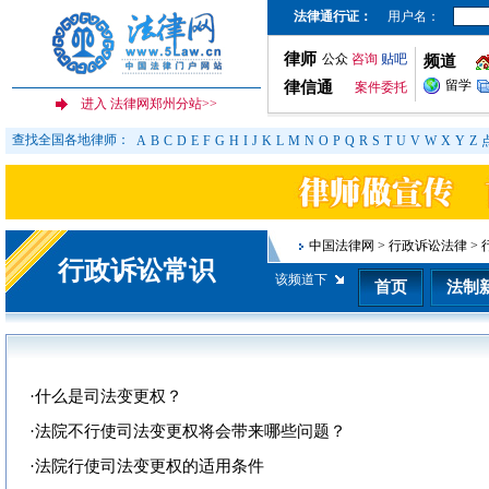
法律通行证：
用户名：
律师
公众
咨询
贴吧
频道
留学
律信通
案件委托
查找全国各地律师：
A
B
C
D
E
F
G
H
I
J
K
L
M
N
O
P
Q
R
S
T
U
V
W
X
Y
Z
中国法律网
>
行政诉讼法律
>
行政诉讼常识
该频道下
首页
法制
·
什么是司法变更权？
·
法院不行使司法变更权将会带来哪些问题？
·
法院行使司法变更权的适用条件