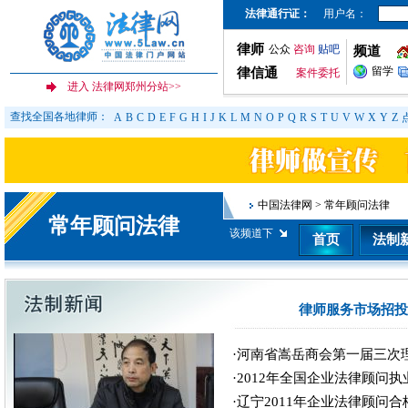
法律通行证：
用户名：
律师
公众
咨询
贴吧
频道
留学
律信通
案件委托
查找全国各地律师：
A
B
C
D
E
F
G
H
I
J
K
L
M
N
O
P
Q
R
S
T
U
V
W
X
Y
Z
中国法律网
>
常年顾问法律
常年顾问法律
该频道下
首页
法制
律师服务市场招投
·河南省嵩岳商会第一届三次
·2012年全国企业法律顾问
·辽宁2011年企业法律顾问