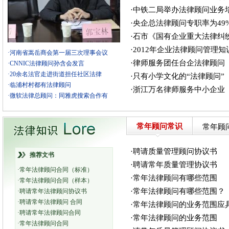
·中铁二局举办法律顾问业务
·央企总法律顾问专职率为49
·石市《国有企业重大法律纠
·2012年企业法律顾问管理
·河南省嵩岳商会第一届三次理事会议
·律师服务团任台企法律顾问
·CNNIC法律顾问孙含会发言
·20余名法官走进街道担任社区法律
·只有小学文化的“法律顾问”
·临浦村村都有法律顾问
·浙江万名律师服务中小企业
·微软法律总顾问：同雅虎搜索合作有
常年顾问常识
常年顾
·聘请质量管理顾问协议书
推荐文书
·聘请常年质量管理协议书
·常年法律顾问合同（标准）
·常年法律顾问有哪些范围
·常年法律顾问合同（样本）
·常年法律顾问有哪些范围？
·聘请常年法律顾问协议书
·聘请常年法律顾问 合同
·常年法律顾问的业务范围应
·聘请常年法律顾问合同
·常年法律顾问的业务范围
·常年法律顾问合同