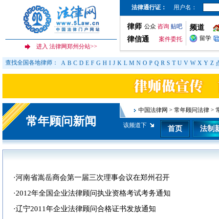
法律通行证：
用户名：
律师
公众
咨询
贴吧
频道
留学
律信通
案件委托
查找全国各地律师：
A
B
C
D
E
F
G
H
I
J
K
L
M
N
O
P
Q
R
S
T
U
V
W
X
Y
Z
中国法律网
>
常年顾问法律
>
常年顾问新闻
该频道下
首页
法制
·
河南省嵩岳商会第一届三次理事会议在郑州召开
·
2012年全国企业法律顾问执业资格考试考务通知
·
辽宁2011年企业法律顾问合格证书发放通知