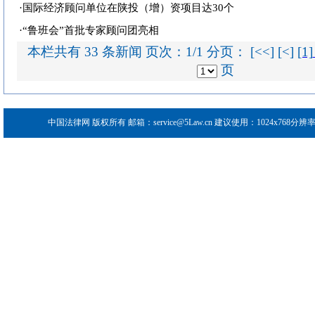
·
国际经济顾问单位在陕投（增）资项目达30个
·
“鲁班会”首批专家顾问团亮相
本栏共有 33 条新闻 页次：1/1 分页： [<<] [<]
[1]
页
中国法律网
版权所有 邮箱：service@5Law.cn 建议使用：1024x768分