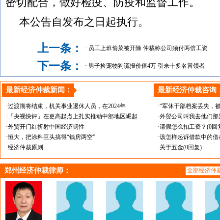
密切配合，做好检疫、防疫和监督工作。
本公告自发布之日起执行。
上一条：
·
员工上班偷菜被开除 仲裁称公司须付两倍工资
下一条：
·
男子捡宠物狗谎报价值4万 引来十多名冒领者
最新经济仲裁新闻：
最新经济仲裁咨询
·过渡期将结束，机关事业退休人员，在2024年
·“军休干部档案丢失，
·「央视快评」在更高起点上扎实推动中部地区崛起
·外贸公司叫我去他们
·外贸开门红折射中国经济韧性
·请假怎么扣工资？
(0回
·恒大，把涂料巨头搞得“钱房两空”
·该怎样起诉借款中的借
·经济仲裁原则
·关于五金
(0回复)
郑州经济仲裁律师
：
全部经济仲