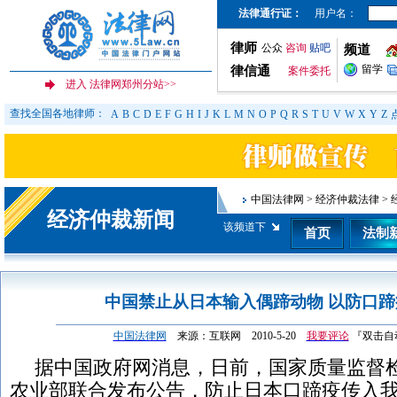
法律通行证：
用户名：
律师
公众
咨询
贴吧
频道
留学
律信通
案件委托
查找全国各地律师：
A
B
C
D
E
F
G
H
I
J
K
L
M
N
O
P
Q
R
S
T
U
V
W
X
Y
Z
中国法律网
>
经济仲裁法律
>
经济仲裁新闻
该频道下
首页
法制
中国禁止从日本输入偶蹄动物 以防口蹄
中国法律网
来源：互联网 2010-5-20
我要评论
『双击自
据中国政府网消息，日前，国家质量监督
农业部联合发布公告，防止日本口蹄疫传入