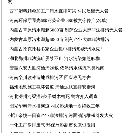
构
·
西平塑料颗粒加工厂污水直排河渠 村民质疑无人管
·
河南环保厅曝光6家污染企业 3家被责令停产(名单)
·
内蒙古草原污水湖超6000亩 制药企业大肆非法排污无人管
·
内蒙古草原污水湖超6000亩 制药企业大肆非法排污
·
内蒙古托克托县多家企业集中排污形成"污水湖"
·
湖北鄂州非法洗矿屡禁不止 河水污染如芝麻糊
·
安徽六安大雁河治污20载 依然污水横流恶臭难闻
·
河南栾川改滩造地成排污区 回应称无毒害
·
福州地铁施工戳坏管道 污浊泥浆直排安泰河
·
河北深州河渠沿岸2千树木枯死 警方介入调查
·
阳光华泰污水排河道 村民称浇地一次绝收三年
·
浙江余姚一日资企业非法排污 河面油污堆积引发大火
·
一化工厂偷排废气 环保局称副市长来也没用