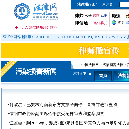
法律通行证：
用户名：
律师
公众
咨询
贴吧
频道
留学
律信通
案件委托
查找全国各地律师：
A
B
C
D
E
F
G
H
I
J
K
L
M
N
O
P
Q
R
S
T
U
V
W
X
Y
Z
中国法律网
>
污染损害法律
>
污染损害新闻
该频道下
首页
法制
·
俞敏洪：已要求河南新东方文旅全面停止直播并进行整顿
·
信阳市政协原副主席金平接受纪律审查和监察调查
·
证监会：到2035年，形成2至3家具备国际竞争力与市场引领