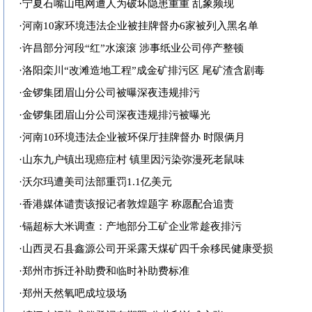
·
宁夏石嘴山电网遭人为破坏隐患重重 乱象频现
·
河南10家环境违法企业被挂牌督办6家被列入黑名单
·
许昌部分河段“红”水滚滚 涉事纸业公司停产整顿
·
洛阳栾川“改滩造地工程”成金矿排污区 尾矿渣含剧毒
·
金锣集团眉山分公司被曝深夜违规排污
·
金锣集团眉山分公司深夜违规排污被曝光
·
河南10环境违法企业被环保厅挂牌督办 时限俩月
·
山东九户镇出现癌症村 镇里因污染弥漫死老鼠味
·
沃尔玛遭美司法部重罚1.1亿美元
·
香港媒体谴责该报记者敦煌题字 称愿配合追责
·
镉超标大米调查：产地部分工矿企业常趁夜排污
·
山西灵石县鑫源公司开采露天煤矿四千余移民健康受损
·
郑州市拆迁补助费和临时补助费标准
·
郑州天然氧吧成垃圾场