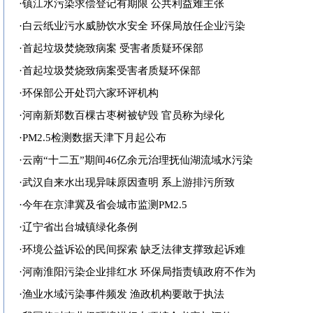
·
镇江水污染求偿登记有期限 公共利益难主张
·
白云纸业污水威胁饮水安全 环保局放任企业污染
·
首起垃圾焚烧致病案 受害者质疑环保部
·
首起垃圾焚烧致病案受害者质疑环保部
·
环保部公开处罚六家环评机构
·
河南新郑数百棵古枣树被铲毁 官员称为绿化
·
PM2.5检测数据天津下月起公布
·
云南“十二五”期间46亿余元治理抚仙湖流域水污染
·
武汉自来水出现异味原因查明 系上游排污所致
·
今年在京津冀及省会城市监测PM2.5
·
辽宁省出台城镇绿化条例
·
环境公益诉讼的民间探索 缺乏法律支撑致起诉难
·
河南淮阳污染企业排红水 环保局指责镇政府不作为
·
渔业水域污染事件频发 渔政机构要敢于执法