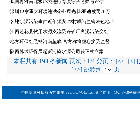
·
我国将对南北极环境进行专项综合考察与评估
·
深圳12家重大环境违法企业曝光 比亚迪被罚20万
·
各地水源污染事件近年频发 农村成为监管灰色地带
·
江西莲花县饮用水源支流受碎矿厂废泥污染变红
·
地方环保红黑榜河南垫底 官方称将虚心接受监督
·
陕西韩城环保局起诉污染水源公司获正式立案
本栏共有 198 条新闻 页次：1/4 分页： [<<] [<]
[
[>>] 跳转到
页
中国法律网
版权所有 邮箱：service@5Law.cn 建议使用：1024x768分