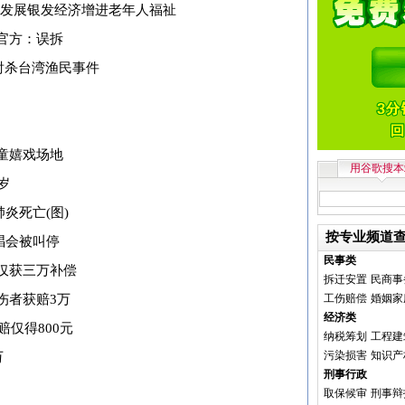
措发展银发经济增进老年人福祉
官方：误拆
射杀台湾渔民事件
童嬉戏场地
用谷歌搜本
岁
炎死亡(图)
按专业频道
唱会被叫停
民事类
仅获三万补偿
拆迁安置
民商事
伤者获赔3万
工伤赔偿
婚姻家
经济类
赔仅得800元
纳税筹划
工程建
污染损害
知识产
万
刑事行政
取保候审
刑事辩