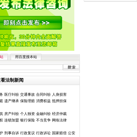
站
用百度搜本站
查看法制新闻
务
医疗纠纷
交通事故
合同纠纷
人身损害
庭
遗产继承
保险理赔
消费权益
抵押担保
筑
房产纠纷
个人独资
金融纠纷
经济仲裁
权
连锁加盟
银行保险
不当竞争
网络法律
护
刑事自诉
行政复议
行政诉讼
国家赔偿
公安