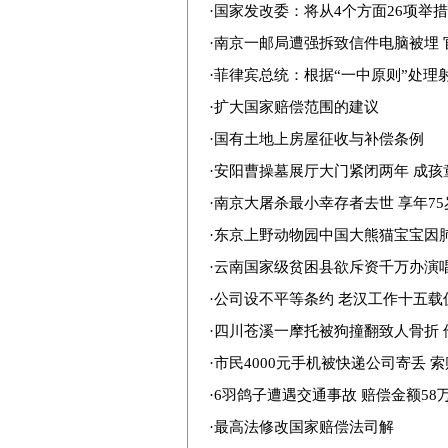
·
国家发改委：将从4个方面26项举
·
南京一邮局遭强拆致信件电脑被埋 
·
菲律宾总统：根据“一中原则”处理
·
扩大国家赔偿范围的建议
·
国有土地上房屋征收与补偿条例
·
安阳曹操墓展厅大门紧闭两年 成孩
·
南京大屠杀最小幸存者去世 享年75
·
东京上野动物园中国大熊猫宝宝因肺
·
云南国家级贫困县欲斥资千万办演
·
公司设不平等条约 老汉工作十五载
·
四川苍溪一摩托被狗撞翻致人骨折 
·
市民4000元手机被快递公司寄丢 索
·
6羽鸽子遭遇交通事故 赔偿金额58
·
最高法修改国家赔偿法司解