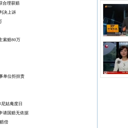
终获合理获赔
服判决上诉
万
主索赔80万
出事单位拒担责
称尼姑庵度日
申请国赔无依据
额赔偿