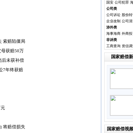
国安
公司犯罪
公司类
公司诉讼
股份转
企业改制
公司清
涉外类
海事海商
外商投
非诉类
 索赔陷僵局
工商查询
资信调
父母获赔50万
国家赔偿
岗后未获补偿
讼7年终获赔
万元
 将赔偿损失
国家赔偿视