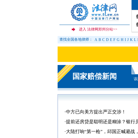
查找全国各地律师：
A
B
C
D
E
F
G
H
I
J
K
L
国家赔偿新闻
该
·
中方已向美方提出严正交涉！
·
提前还房贷是聪明还是糊涂？银行员
·
大陆打响“第一枪”，邱国正喊避战