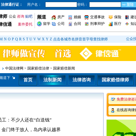
法律通行证：
用户名：
密码：
律师
公众
咨询
贴吧
频道
房产
婚姻
交通事故
保险
建
留学
公司
合同
刑事辩护
医疗
知
律信通
案件委托
公众
M
N
O
P
Q
R
S
T
U
V
W
X
Y
Z
点击各城市名拼音首字母查找律师
中国法律网
>
国家赔偿法律
>
国家赔偿新闻
频道下
首页
法制新闻
法律咨询
国家赔偿律师
免费法律咨
在线咨询律
工：不少人还在“白送钱”
，金门终于放人，岛内承认越界