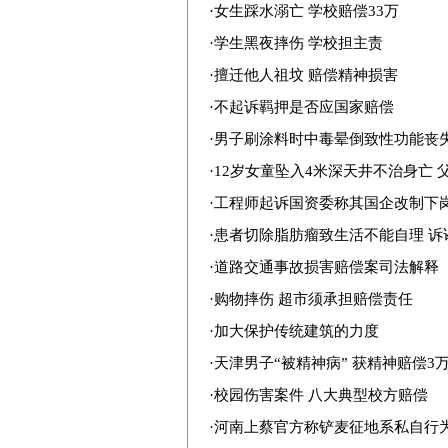
·
女生踩水溺亡 学校赔偿33万
·
学生黑夜摔伤 学校担主责
·
擅迁他人祖坟 赔偿精神损害
·
不起诉羁押是否应国家赔偿
·
男子刷涂料时中毒晕倒致性功能丧失
·
12岁女童坠入4米深天井不治身亡 
·
工程师起诉国资委称其国企改制下
·
患者切除脂肪瘤致生活不能自理 诉
·
道路交通事故损害赔偿案司法解释
·
购物摔伤 超市须承担赔偿责任
·
加大保护传统建筑的力度
·
天津男子“被精神病” 获精神赔偿3
·
校园伤害案件 八大典型校方赔偿
·
河南上蔡官方称铲麦征地系私自行为