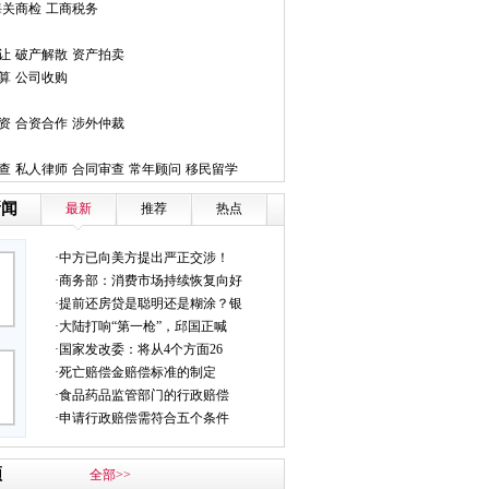
海关商检
工商税务
让
破产解散
资产拍卖
算
公司收购
资
合资合作
涉外仲裁
查
私人律师
合同审查
常年顾问
移民留学
新闻
最新
推荐
热点
·中方已向美方提出严正交涉！
·商务部：消费市场持续恢复向好
·提前还房贷是聪明还是糊涂？银
·大陆打响“第一枪”，邱国正喊
·国家发改委：将从4个方面26
·死亡赔偿金赔偿标准的制定
·食品药品监管部门的行政赔偿
·申请行政赔偿需符合五个条件
频
全部>>