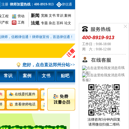
注册
律师加盟热线：400-8919-913
律信通
新闻
宽频
文书
常识
案例
设工程
劳动
识产权
工商
法规
专题
杂志
百科
论文
400-8919-913
找律师，信赖律信通！律师做宣传，首选律信通！
工作日：9:00-18:00
周 六：9:00-12:00
您好，点击直达郑州分站>>
在线
客服1
在线
常识
案例
文书
贴吧
客服2
询
在线委托案件
师
查看律师电话
法律咨询5分钟内回复
请用微信扫描二维码