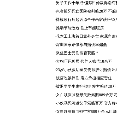
·
男子工作十年成“兼职” 仲裁诉讼
·
患者拔牙死亡医院被判赔28万 不
·
裸模改行后起诉原合作画家获赔30
·
推动节能改造 住上节能暖房
·
花木工上班首日意外身亡 家属向雇
·
深圳国家赔偿额与赔偿率偏低
·
乘坐巴士受伤能否获赔？
·
大狗吓死邻居 代养人赔偿18余万
·
23岁小伙救幼童受伤截肢讨赔偿 
·
饭店吃饭摔伤 店方承担相应责任
·
被退学学生患抑郁症 校方赔偿28万
·
女白领廋脸整形失败索赔889余万 
·
小伙溺死河道父母索赔百万 官方称
·
女白领整形“毁容”索889万余元巨