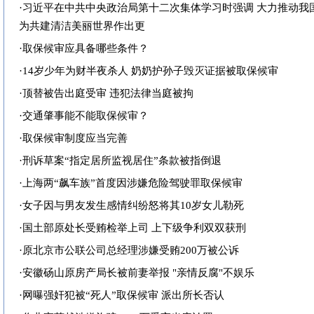
·
习近平在中共中央政治局第十二次集体学习时强调 大力推动我
为共建清洁美丽世界作出更
·
取保候审应具备哪些条件？
·
14岁少年为财半夜杀人 奶奶护孙子毁灭证据被取保候审
·
顶替被告出庭受审 违犯法律当庭被拘
·
交通肇事能不能取保候审？
·
取保候审制度应当完善
·
刑诉草案“指定居所监视居住”条款被指倒退
·
上海两“飙车族”首度因涉嫌危险驾驶罪取保候审
·
女子因与男友发生感情纠纷怒将其10岁女儿勒死
·
国土部原处长受贿检举上司 上下级争利双双获刑
·
原北京市公联公司总经理涉嫌受贿200万被公诉
·
安徽砀山原房产局长被前妻举报 "亲情反腐"不娱乐
·
网曝强奸犯被“死人”取保候审 派出所长否认