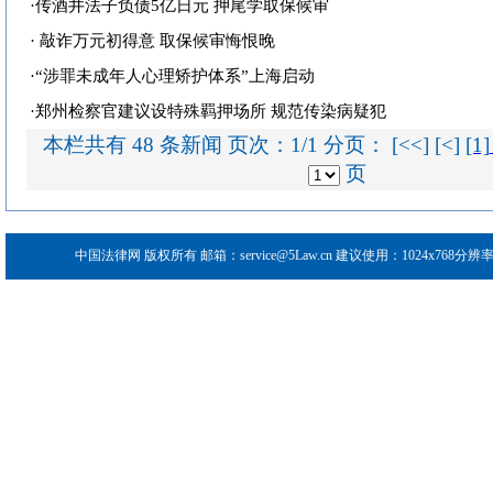
·
传酒井法子负债5亿日元 押尾学取保候审
·
敲诈万元初得意 取保候审悔恨晚
·
“涉罪未成年人心理矫护体系”上海启动
·
郑州检察官建议设特殊羁押场所 规范传染病疑犯
本栏共有 48 条新闻 页次：1/1 分页： [<<] [<]
[1]
页
中国法律网
版权所有 邮箱：service@5Law.cn 建议使用：1024x768分