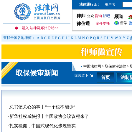
法律通行证：
用户名：
律师
公众
咨询
贴吧
频道
留学
律信通
案件委托
查找全国各地律师：
A
B
C
D
E
F
G
H
I
J
K
L
M
N
O
P
Q
R
S
T
U
V
W
X
Y
Z
中国法律网
>
取保候审法律
>
取保候审新闻
该频道下
首页
法制
·
总书记关心的事丨“一个也不能少”
·
新华社权威快报丨全国政协会议议程来了
·
扎实稳健，中国式现代化步履坚实