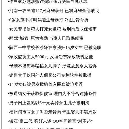
·
作曲家苏越涉嫌诈骗5746万受审当庭认罪
·
河南一农民逮127只麻雀获刑 已将麻雀全部放飞
·
6岁女孩不肯叫妈遭生母暴打 7根肋骨骨折
·
女民警指使犯人打死女嫌犯 被刑拘后取保候审
·
醉驾“城管”原为协勤 当事人已取保候审
·
陕西一中学校长涉嫌在家强奸15岁女生 已被免职
·
家政盗窃主人5000元 反埋怨东家放钱诱惑他
·
母亲不堪侮辱猛掐女儿脖子 涉嫌故意杀人被诉
·
销售骨干伙同外人倒卖公司专利软件被批捕
·
14岁女孩被男友欺骗落入圈套被迫卖淫
·
被通缉女子获取保候审 理由为不符合逮捕条件
·
男子网上发帖以6千元卖掉亲生儿子被刑拘
·
福州闹市两女子叫卖亲骨肉 怀里婴儿不满周岁
·
镇江"富二代"强奸未遂 QQ空间留言"对不起"