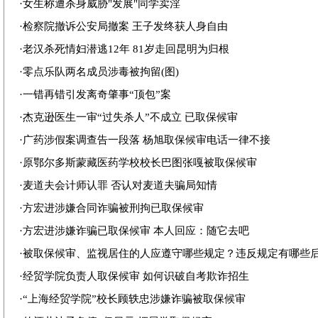
·
女生称遭杀身威胁"发展"同学卖淫
·
检察院撤诉公安局撤案 王子发终获人身自由
·
老汉杀死情妇潜逃12年 81岁走回昆明为归根
·
零点乐队两名成员涉毒被拘留(图)
·
一错再错引发离奇肇事“顶包”案
·
杰克逊医生一审“过失杀人”不成立 已取保候审
·
广药涉假案调查告一段落 杨旭取保候审电话一律不接
·
原鄂尔多斯蒙藏医药学校校长巴图张嘎被取保候审
·
麦道夫会计师认罪 否认对麦道夫骗局知情
·
方宏进涉嫌合同诈骗被刑拘已取保候审
·
方宏进涉嫌诈骗已取保候审 本人回应：随它去吧
·
被取保候审、监视居住的人应遵守哪些规定？违反规定有哪些
·
经贸学院负责人取保候审 如何识破自考欺诈招生
·
“上海经贸学院”校长顾轶忠涉嫌诈骗被取保候审