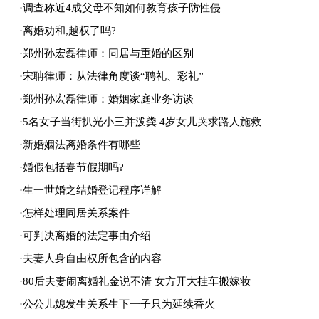
·
调查称近4成父母不知如何教育孩子防性侵
·
离婚劝和,越权了吗?
·
郑州孙宏磊律师：同居与重婚的区别
·
宋聃律师：从法律角度谈“聘礼、彩礼”
·
郑州孙宏磊律师：婚姻家庭业务访谈
·
5名女子当街扒光小三并泼粪 4岁女儿哭求路人施救
·
新婚姻法离婚条件有哪些
·
婚假包括春节假期吗?
·
生一世婚之结婚登记程序详解
·
怎样处理同居关系案件
·
可判决离婚的法定事由介绍
·
夫妻人身自由权所包含的内容
·
80后夫妻闹离婚礼金说不清 女方开大挂车搬嫁妆
·
公公儿媳发生关系生下一子只为延续香火