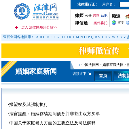
法律通行证：
用户名：
律师
公众
咨询
贴吧
频道
留学
律信通
案件委托
查找全国各地律师：
A
B
C
D
E
F
G
H
I
J
K
L
M
N
O
P
Q
R
S
T
U
V
W
X
Y
Z
中国法律网
>
婚姻家庭法律
>
婚姻家庭新闻
该频道下
首页
法制
·
探望权及其强制执行
·
法官提醒：婚姻存续期间债务并非都由双方买单
·
中国关于家庭暴力方面的主要立法及司法解释