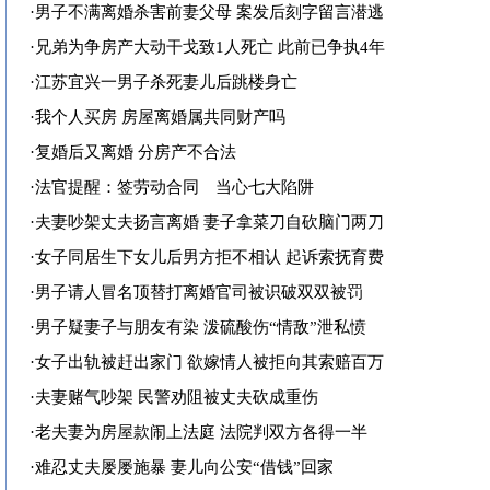
·
男子不满离婚杀害前妻父母 案发后刻字留言潜逃
·
兄弟为争房产大动干戈致1人死亡 此前已争执4年
·
江苏宜兴一男子杀死妻儿后跳楼身亡
·
我个人买房 房屋离婚属共同财产吗
·
复婚后又离婚 分房产不合法
·
法官提醒：签劳动合同 当心七大陷阱
·
夫妻吵架丈夫扬言离婚 妻子拿菜刀自砍脑门两刀
·
女子同居生下女儿后男方拒不相认 起诉索抚育费
·
男子请人冒名顶替打离婚官司被识破双双被罚
·
男子疑妻子与朋友有染 泼硫酸伤“情敌”泄私愤
·
女子出轨被赶出家门 欲嫁情人被拒向其索赔百万
·
夫妻赌气吵架 民警劝阻被丈夫砍成重伤
·
老夫妻为房屋款闹上法庭 法院判双方各得一半
·
难忍丈夫屡屡施暴 妻儿向公安“借钱”回家