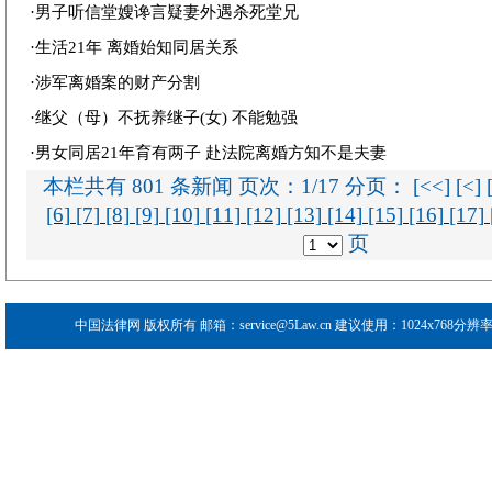
·
男子听信堂嫂谗言疑妻外遇杀死堂兄
·
生活21年 离婚始知同居关系
·
涉军离婚案的财产分割
·
继父（母）不抚养继子(女) 不能勉强
·
男女同居21年育有两子 赴法院离婚方知不是夫妻
本栏共有 801 条新闻 页次：1/17 分页： [<<] [<]
[6]
[7]
[8]
[9]
[10]
[11]
[12]
[13]
[14]
[15]
[16]
[17]
页
中国法律网
版权所有 邮箱：service@5Law.cn 建议使用：1024x768分