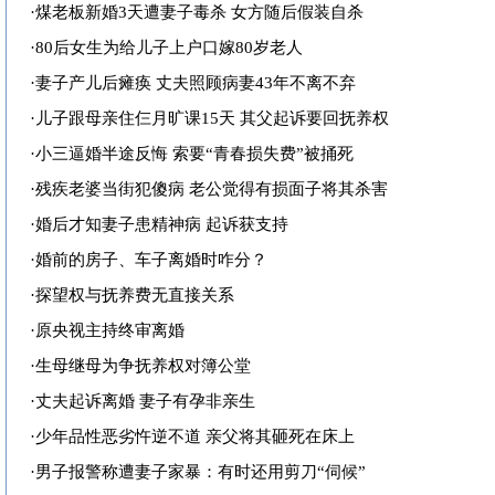
·
煤老板新婚3天遭妻子毒杀 女方随后假装自杀
·
80后女生为给儿子上户口嫁80岁老人
·
妻子产儿后瘫痪 丈夫照顾病妻43年不离不弃
·
儿子跟母亲住仨月旷课15天 其父起诉要回抚养权
·
小三逼婚半途反悔 索要“青春损失费”被捅死
·
残疾老婆当街犯傻病 老公觉得有损面子将其杀害
·
婚后才知妻子患精神病 起诉获支持
·
婚前的房子、车子离婚时咋分？
·
探望权与抚养费无直接关系
·
原央视主持终审离婚
·
生母继母为争抚养权对簿公堂
·
丈夫起诉离婚 妻子有孕非亲生
·
少年品性恶劣忤逆不道 亲父将其砸死在床上
·
男子报警称遭妻子家暴：有时还用剪刀“伺候”