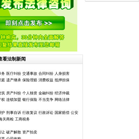
查看法制新闻
事务
医疗纠纷
交通事故
合同纠纷
人身损害
家庭
遗产继承
保险理赔
消费权益
抵押担保
建筑
房产纠纷
个人独资
金融纠纷
经济仲裁
产权
连锁加盟
银行保险
不当竞争
网络法律
辩护
刑事自诉
行政复议
行政诉讼
国家赔偿
公安
海关商检
工商税务
转让
破产解散
资产拍卖
清算
公司收购