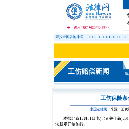
查找全国各地律师：
A
B
C
D
E
F
G
H
I
J
K
L
工伤赔偿新闻
该
工伤保险条
中国法律网
来源：互联网 
本报北京12月31日电(记者关仕新)20
法新规开始施行。