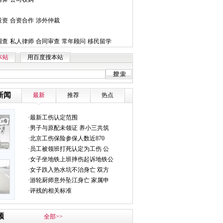
投资
合资合作
涉外仲裁
调查
私人律师
合同审查
常年顾问
移民留学
本站
用百度搜本站
新闻
最新
推荐
热点
·最新工伤认定范围
·男子与原配未领证 养小三共筑
·北京工伤保险参保人数近870
·员工被领班打死认定为工伤 公
·女子坐地铁上班摔伤起诉地铁公
·女子跌入热水坑不治身亡 双方
·游轮厨师意外坠江身亡 家属申
·评残的相关标准
频
全部>>