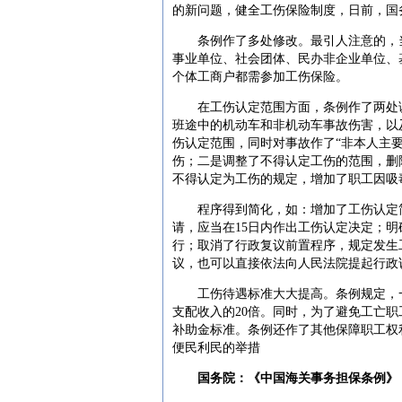
的新问题，健全工伤保险制度，日前，国
条例作了多处修改。最引人注意的，当
事业单位、社会团体、民办非企业单位、
个体工商户都需参加工伤保险。
在工伤认定范围方面，条例作了两处调
班途中的机动车和非机动车事故伤害，以
伤认定范围，同时对事故作了“非本人主
伤；二是调整了不得认定工伤的范围，删
不得认定为工伤的规定，增加了职工因吸
程序得到简化，如：增加了工伤认定简
请，应当在15日内作出工伤认定决定；
行；取消了行政复议前置程序，规定发生
议，也可以直接依法向人民法院提起行政
工伤待遇标准大大提高。条例规定，一
支配收入的20倍。同时，为了避免工亡
补助金标准。条例还作了其他保障职工权
便民利民的举措
国务院：《中国海关事务担保条例》