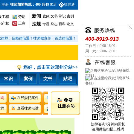
注册
律师加盟热线：400-8919-913
律信通
新闻
宽频
文书
常识
案例
设工程
劳动
识产权
工商
法规
专题
杂志
百科
论文
400-8919-913
找律师，信赖律信通！律师做宣传，首选律信通！
工作日：9:00-18:00
周 六：9:00-12:00
您好，点击直达郑州分站>>
在线
客服1
在线
常识
案例
文书
贴吧
客服2
咨询
在线委托案件
律师
查看律师电话
法律咨询5分钟内回复
请用微信扫描二维码