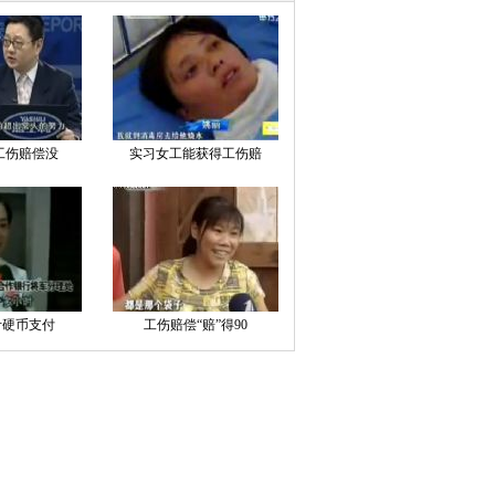
工伤赔偿没
实习女工能获得工伤赔
斤硬币支付
工伤赔偿“赔”得90