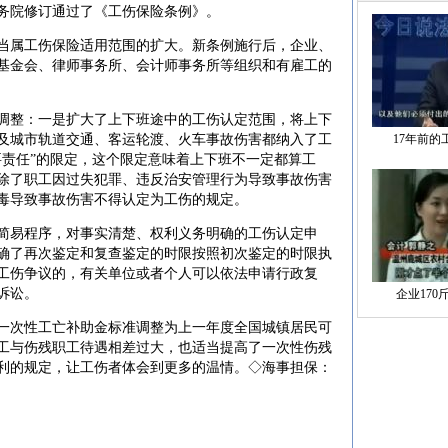
务院修订通过了《工伤保险条例》。
属工伤保险适用范围的扩大。新条例施行后，企业、
基金会、律师事务所、会计师事务所等组织和有雇工的
整：一是扩大了上下班途中的工伤认定范围，将上下
及城市轨道交通、客运轮渡、火车事故伤害都纳入了工
17年前的
要责任”的限定，这个限定意味着上下班不一定都算工
除了职工因过失犯罪、违反治安管理行为导致事故伤害
毒导致事故伤害不得认定为工伤的规定。
易程序，对事实清楚、权利义务明确的工伤认定申
明确了再次鉴定和复查鉴定的时限按照初次鉴定的时限执
工伤争议的，有关单位或者个人可以依法申请行政复
诉讼。
企业170
次性工亡补助金标准调整为上一年度全国城镇居民可
职工与伤残职工待遇相差过大，也适当提高了一次性伤残
利的规定，让工伤者体会到更多的温情。◇海事担保：