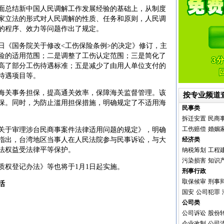
总结新中国人民调解工作发展经验的基础上，从制度
家立法的形式对人民调解的性质、任务和原则，人民调
的程序、效力等问题作出了规定。
0日《国务院关于修改<工伤保险条例>的决定》修订，主
险的适用范围；二是调整了工伤认定范围；三是简化了
高了部分工伤待遇标准；五是减少了由用人单位支付的
待遇项目等。
关事务担保，提高通关效率，保障海关监督管理。该
按专业频道
保。同时，为防止滥用担保措施，明确规定了不适用海
民事类
拆迁安置
民商
工伤赔偿
婚姻
于审理涉台民商事案件法律适用问题的规定》，明确
指出，台湾地区当事人在人民法院参与民事诉讼，与大
经济类
法权益受法律平等保护。
纳税筹划
工程
污染损害
知识
权登记办法》等也将于1月1日起实施。
刑事行政
取保候审
刑事
活
国安
公司犯罪
公司类
公司诉讼
股份
企业改制
公司