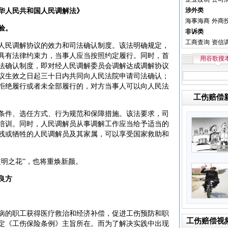
涉外类
华人民共和国人民调解法》
海事海商
外商
验。
非诉类
工商查询
资信
民调解协议的效力和司法确认制度。该法明确规定，
具有法律约束力，当事人应当按照约定履行。同时，首
用谷歌搜
法确认制度，即对经人民调解委员会调解达成调解协议
议生效之日起三十日内共同向人民法院申请司法确认；
拒绝履行或者未全部履行的，对方当事人可以向人民法
工伤赔偿
件、选任方式、行为规范和保障措施。该法要求，司
培训。同时，人民调解员从事调解工作应当给予适当的
残或牺牲的人民调解员及其家属，可以享受国家救助和
明之花”，也将重焕新颜。
良方
的职工获得医疗救治和经济补偿，促进工伤预防和职
工伤赔偿视
定《工伤保险条例》主旨所在。而为了解决实践中出现