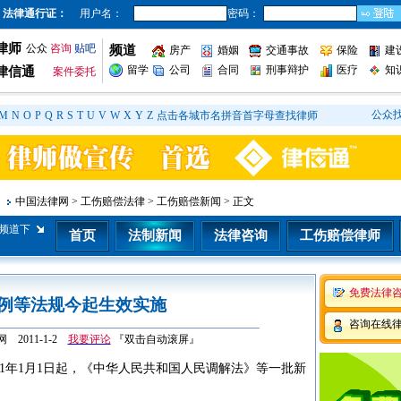
法律通行证：
用户名：
密码：
律师
公众
咨询
贴吧
频道
房产
婚姻
交通事故
保险
建
留学
公司
合同
刑事辩护
医疗
知
律信通
案件委托
公众
M
N
O
P
Q
R
S
T
U
V
W
X
Y
Z
点击各城市名拼音首字母查找律师
中国法律网
>
工伤赔偿法律
>
工伤赔偿新闻
> 正文
频道下
首页
法制新闻
法律咨询
工伤赔偿律师
免费法律
例等法规今起生效实施
咨询在线
2011-1-2
我要评论
『双击自动滚屏』
11年1月1日起，《中华人民共和国人民调解法》等一批新